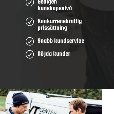
Gedigen
R
kunskapsnivå
Konkurrenskraftig
R
prissättning
Snabb kundservice
R
Nöjda kunder
R